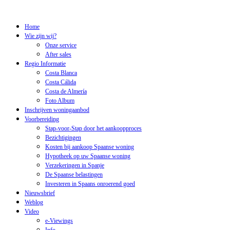
Home
Wie zijn wij?
Onze service
After sales
Regio Informatie
Costa Blanca
Costa Cálida
Costa de Almería
Foto Album
Inschrijven woningaanbod
Voorbereiding
Stap-voor-Stap door het aankoopproces
Bezichtigingen
Kosten bij aankoop Spaanse woning
Hypotheek op uw Spaanse woning
Verzekeringen in Spanje
De Spaanse belastingen
Investeren in Spaans onroerend goed
Nieuwsbrief
Weblog
Video
e-Viewings