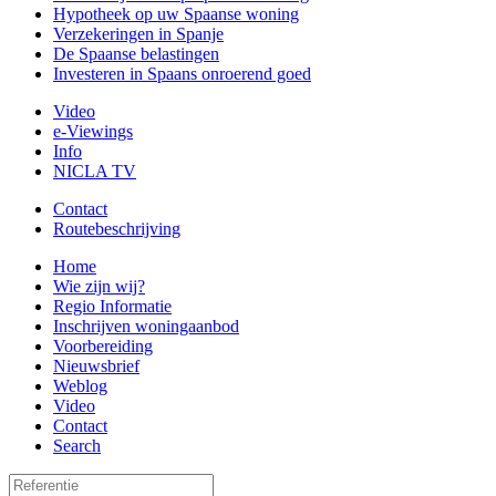
Hypotheek op uw Spaanse woning
Verzekeringen in Spanje
De Spaanse belastingen
Investeren in Spaans onroerend goed
Video
e-Viewings
Info
NICLA TV
Contact
Routebeschrijving
Home
Wie zijn wij?
Regio Informatie
Inschrijven woningaanbod
Voorbereiding
Nieuwsbrief
Weblog
Video
Contact
Search