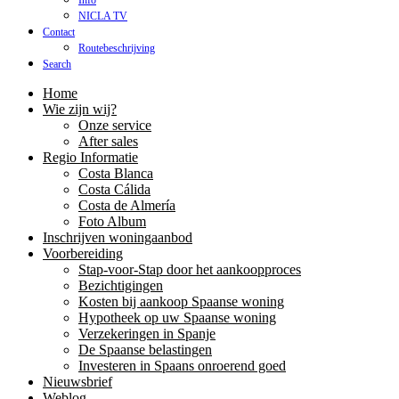
Info
NICLA TV
Contact
Routebeschrijving
Search
Home
Wie zijn wij?
Onze service
After sales
Regio Informatie
Costa Blanca
Costa Cálida
Costa de Almería
Foto Album
Inschrijven woningaanbod
Voorbereiding
Stap-voor-Stap door het aankoopproces
Bezichtigingen
Kosten bij aankoop Spaanse woning
Hypotheek op uw Spaanse woning
Verzekeringen in Spanje
De Spaanse belastingen
Investeren in Spaans onroerend goed
Nieuwsbrief
Weblog