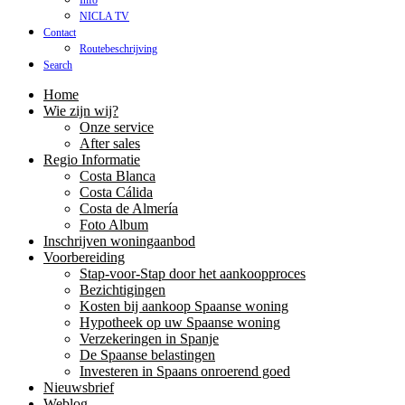
Info
NICLA TV
Contact
Routebeschrijving
Search
Home
Wie zijn wij?
Onze service
After sales
Regio Informatie
Costa Blanca
Costa Cálida
Costa de Almería
Foto Album
Inschrijven woningaanbod
Voorbereiding
Stap-voor-Stap door het aankoopproces
Bezichtigingen
Kosten bij aankoop Spaanse woning
Hypotheek op uw Spaanse woning
Verzekeringen in Spanje
De Spaanse belastingen
Investeren in Spaans onroerend goed
Nieuwsbrief
Weblog