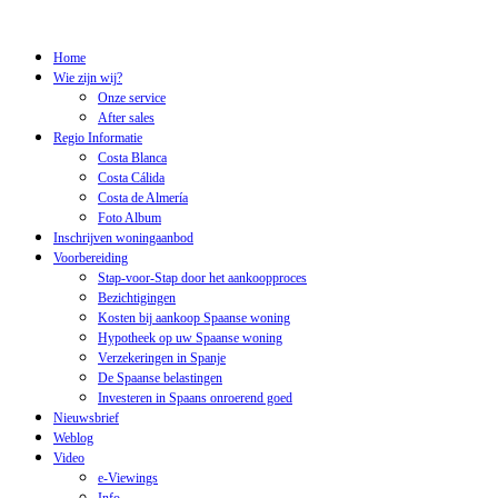
Home
Wie zijn wij?
Onze service
After sales
Regio Informatie
Costa Blanca
Costa Cálida
Costa de Almería
Foto Album
Inschrijven woningaanbod
Voorbereiding
Stap-voor-Stap door het aankoopproces
Bezichtigingen
Kosten bij aankoop Spaanse woning
Hypotheek op uw Spaanse woning
Verzekeringen in Spanje
De Spaanse belastingen
Investeren in Spaans onroerend goed
Nieuwsbrief
Weblog
Video
e-Viewings