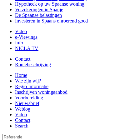
Hypotheek op uw Spaanse woning
Verzekeringen in Spanje
De Spaanse belastingen
Investeren in Spaans onroerend goed
Video
e-Viewings
Info
NICLA TV
Contact
Routebeschrijving
Home
Wie zijn wij?
Regio Informatie
Inschrijven woningaanbod
Voorbereiding
Nieuwsbrief
Weblog
Video
Contact
Search