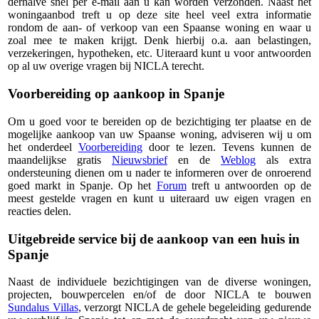
derhalve snel per e-mail aan u kan worden verzonden. Naast het
woningaanbod treft u op deze site heel veel extra informatie
rondom de aan- of verkoop van een Spaanse woning en waar u
zoal mee te maken krijgt. Denk hierbij o.a. aan belastingen,
verzekeringen, hypotheken, etc. Uiteraard kunt u voor antwoorden
op al uw overige vragen bij NICLA terecht.
Voorbereiding op aankoop in Spanje
Om u goed voor te bereiden op de bezichtiging ter plaatse en de
mogelijke aankoop van uw Spaanse woning, adviseren wij u om
het onderdeel
Voorbereiding
door te lezen. Tevens kunnen de
maandelijkse gratis
Nieuwsbrief
en de
Weblog
als extra
ondersteuning dienen om u nader te informeren over de onroerend
goed markt in Spanje. Op het
Forum
treft u antwoorden op de
meest gestelde vragen en kunt u uiteraard uw eigen vragen en
reacties delen.
Uitgebreide service bij de aankoop van een huis in
Spanje
Naast de individuele bezichtigingen van de diverse woningen,
projecten, bouwpercelen en/of de door NICLA te bouwen
Sundalus Villas
, verzorgt NICLA de gehele begeleiding gedurende