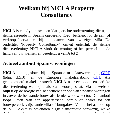
Welkom bij NICLA Property
Consultancy
NICLA is een dynamische en klantgerichte onderneming, die u, als
geïnteresseerde in Spaans onroerend goed, begeleidt bij de aan- of
verkoop hiervan en bij het bouwen van uw eigen villa. De
ondertitel ‘Property Consultancy’ omvat eigenlijk de gehele
dienstverlening: NICLA vindt de woning of het perceel aan de
hand van uw wensen en begeleidt u van A tot Z.
Actueel aanbod Spaanse woningen
NICLA is aangesloten bij de Spaanse makelaarsvereniging
GIPE
(lidnr. 3.510) en de Europese makelaarsbond
CEI
. Als
gediplomeerd makelaar streeft NICLA naar een open en eerlijke
dienstverlening waarbij u als klant voorop staat. Via de website
blijft u op de hoogte van het actuele aanbod van Spaanse woningen
in zowel de bestaande bouw als de nieuwbouw sector. Dit aanbod
loopt uiteen van een appartement, cortijo of chalet tot een
bouwperceel, vrijstaande villa of bungalow. Van al het aanbod op
de NICLA-site is bovendien digitale informatie aanwezig, welke