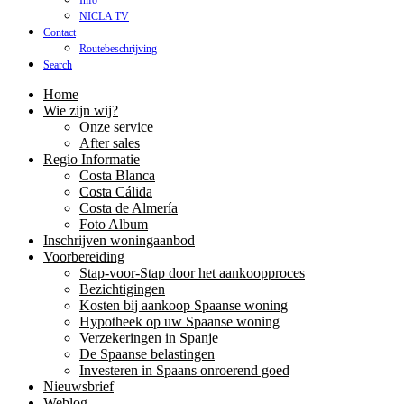
Info
NICLA TV
Contact
Routebeschrijving
Search
Home
Wie zijn wij?
Onze service
After sales
Regio Informatie
Costa Blanca
Costa Cálida
Costa de Almería
Foto Album
Inschrijven woningaanbod
Voorbereiding
Stap-voor-Stap door het aankoopproces
Bezichtigingen
Kosten bij aankoop Spaanse woning
Hypotheek op uw Spaanse woning
Verzekeringen in Spanje
De Spaanse belastingen
Investeren in Spaans onroerend goed
Nieuwsbrief
Weblog