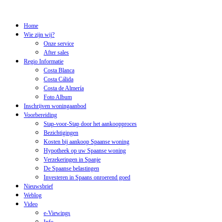
Home
Wie zijn wij?
Onze service
After sales
Regio Informatie
Costa Blanca
Costa Cálida
Costa de Almería
Foto Album
Inschrijven woningaanbod
Voorbereiding
Stap-voor-Stap door het aankoopproces
Bezichtigingen
Kosten bij aankoop Spaanse woning
Hypotheek op uw Spaanse woning
Verzekeringen in Spanje
De Spaanse belastingen
Investeren in Spaans onroerend goed
Nieuwsbrief
Weblog
Video
e-Viewings