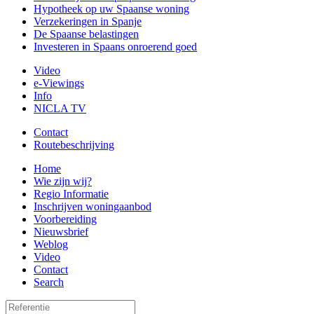
Hypotheek op uw Spaanse woning
Verzekeringen in Spanje
De Spaanse belastingen
Investeren in Spaans onroerend goed
Video
e-Viewings
Info
NICLA TV
Contact
Routebeschrijving
Home
Wie zijn wij?
Regio Informatie
Inschrijven woningaanbod
Voorbereiding
Nieuwsbrief
Weblog
Video
Contact
Search