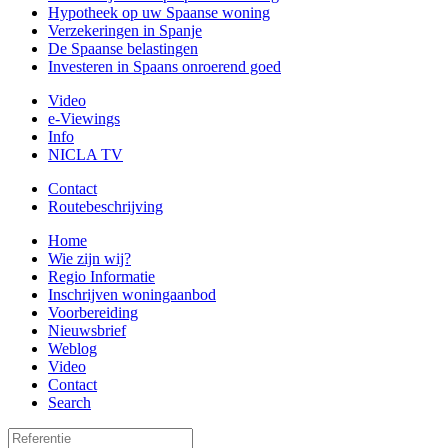
Hypotheek op uw Spaanse woning
Verzekeringen in Spanje
De Spaanse belastingen
Investeren in Spaans onroerend goed
Video
e-Viewings
Info
NICLA TV
Contact
Routebeschrijving
Home
Wie zijn wij?
Regio Informatie
Inschrijven woningaanbod
Voorbereiding
Nieuwsbrief
Weblog
Video
Contact
Search