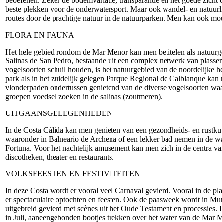
beoefenen. Zeker de bodemvariatie, transparantie en het goede zicht 
beste plekken voor de onderwatersport. Maar ook wandel- en natuurl
routes door de prachtige natuur in de natuurparken. Men kan ook mou
FLORA EN FAUNA
Het hele gebied rondom de Mar Menor kan men betitelen als natuurge
Salinas de San Pedro, bestaande uit een complex netwerk van plassen
vogelsoorten schuil houden, is het natuurgebied van de noordelijke he
park als in het zuidelijk gelegen Parque Regional de Calblanque ka
vlonderpaden ondertussen genietend van de diverse vogelsoorten waa
groepen voedsel zoeken in de salinas (zoutmeren).
UITGAANSGELEGENHEDEN
In de Costa Cálida kan men genieten van een gezondheids- en rustku
waaronder in Balneario de Archena of een lekker bad nemen in de w
Fortuna. Voor het nachtelijk amusement kan men zich in de centra va
discotheken, theater en restaurants.
VOLKSFEESTEN EN FESTIVITEITEN
In deze Costa wordt er vooral veel Carnaval gevierd. Vooral in de pl
er spectaculaire optochten en feesten. Ook de paasweek wordt in Mu
uitgebreid gevierd met scènes uit het Oude Testament en processies
in Juli, aaneengebonden bootjes trekken over het water van de Mar