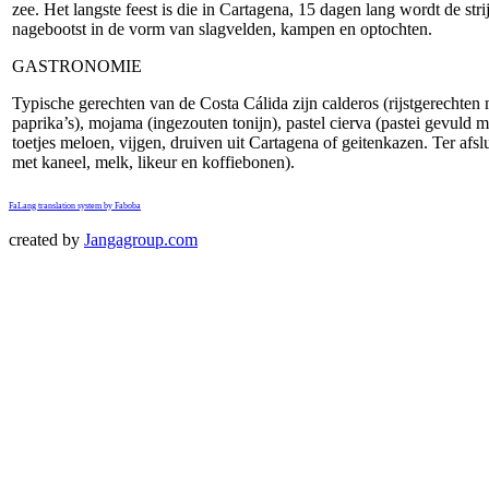
zee. Het langste feest is die in Cartagena, 15 dagen lang wordt de st
nagebootst in de vorm van slagvelden, kampen en optochten.
GASTRONOMIE
Typische gerechten van de Costa Cálida zijn calderos (rijstgerechten 
paprika’s), mojama (ingezouten tonijn), pastel cierva (pastei gevuld me
toetjes meloen, vijgen, druiven uit Cartagena of geitenkazen. Ter afsl
met kaneel, melk, likeur en koffiebonen).
FaLang translation system by Faboba
created by
Jangagroup.com