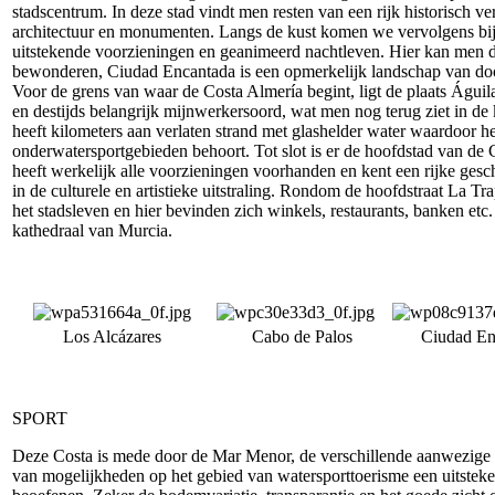
stadscentrum. In deze stad vindt men resten van een rijk historisch 
architectuur en monumenten. Langs de kust komen we vervolgens bij
uitstekende voorzieningen en geanimeerd nachtleven. Hier kan men 
bewonderen, Ciudad Encantada is een opmerkelijk landschap van do
Voor de grens van waar de Costa Almería begint, ligt de plaats Águi
en destijds belangrijk mijnwerkersoord, wat men nog terug ziet in de 
heeft kilometers aan verlaten strand met glashelder water waardoor he
onderwatersportgebieden behoort. Tot slot is er de hoofdstad van de
heeft werkelijk alle voorzieningen voorhanden en kent een rijke gesch
in de culturele en artistieke uitstraling. Rondom de hoofdstraat La Tr
het stadsleven en hier bevinden zich winkels, restaurants, banken etc
kathedraal van Murcia.
Los Alcázares
Cabo de Palos
Ciudad En
SPORT
Deze Costa is mede door de Mar Menor, de verschillende aanwezige 
van mogelijkheden op het gebied van watersporttoerisme een uitstek