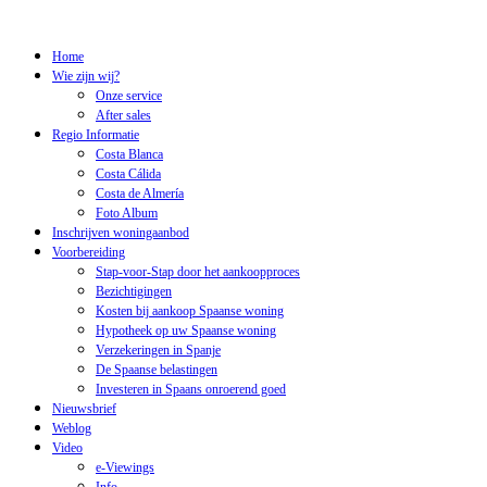
Home
Wie zijn wij?
Onze service
After sales
Regio Informatie
Costa Blanca
Costa Cálida
Costa de Almería
Foto Album
Inschrijven woningaanbod
Voorbereiding
Stap-voor-Stap door het aankoopproces
Bezichtigingen
Kosten bij aankoop Spaanse woning
Hypotheek op uw Spaanse woning
Verzekeringen in Spanje
De Spaanse belastingen
Investeren in Spaans onroerend goed
Nieuwsbrief
Weblog
Video
e-Viewings