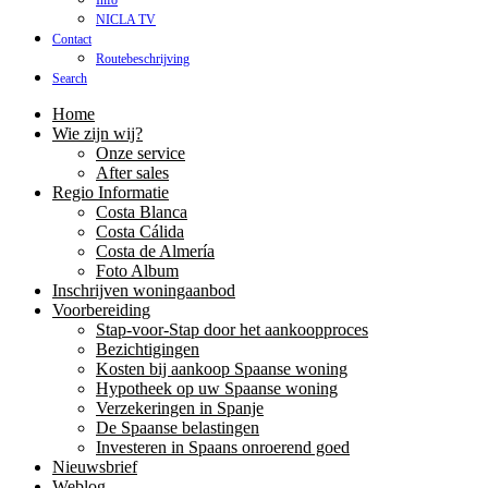
Info
NICLA TV
Contact
Routebeschrijving
Search
Home
Wie zijn wij?
Onze service
After sales
Regio Informatie
Costa Blanca
Costa Cálida
Costa de Almería
Foto Album
Inschrijven woningaanbod
Voorbereiding
Stap-voor-Stap door het aankoopproces
Bezichtigingen
Kosten bij aankoop Spaanse woning
Hypotheek op uw Spaanse woning
Verzekeringen in Spanje
De Spaanse belastingen
Investeren in Spaans onroerend goed
Nieuwsbrief
Weblog