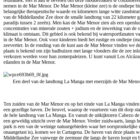
reumatiek. Het is aan te bevelen om deze modderbaden te combinere
nemen in de Mar Menor. De Mar Menor (kleine zee) is de ondiepe bin
belangrijke therapeutische waarde en kilometers lange witte zandst
van de Middellandse Zee door de smalle landtong van 22 kilometer 
paradijs tussen 2 zeeën). Men kan de Mar Menor zien als een openluc
concentraties van minerale zouten + jodium en de inwerking van de s
klimaat is ontstaan. Dit gebied is ook bekend bij watersportfanaten
in de Mar Menor. Ook voor kinderen biedt het rustige en ondiepe (m
zeevertier. In de ronding van de kust aan de Mar Menor vinden we de 
plaats is bekend om zijn badhuizen met lange vlonders die de zee in
verkozen werden voor hun zomerpaleizen. U kunt vanuit Los Alcázare
eilanden in de Mar Menor.
Een deel van de landtong La Manga met enerzijds de Mar Menor
Ten zuiden van de Mar Menor en op het einde van La Manga vinden 
een gezellige haven. De heuvel, waarop de vuurtoren van dit dorp sta
de hele landtong van La Manga. En vanuit de uitkijktoren Cabezo de
een geweldig uitzicht over de Mar Menor. Verder zuidwaarts, langs h
park is een van de weinige natuurgebieden waar het oorspronkelijke 
onaangetast is), komen we in Cartagena. De haven van deze plaats we
Middellandse Zee vanwege de zeemuur die langs de haven loopt en be