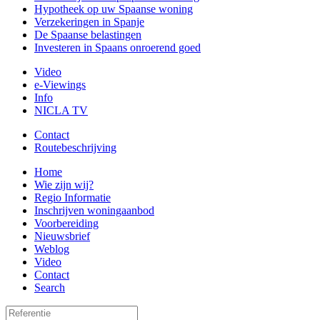
Hypotheek op uw Spaanse woning
Verzekeringen in Spanje
De Spaanse belastingen
Investeren in Spaans onroerend goed
Video
e-Viewings
Info
NICLA TV
Contact
Routebeschrijving
Home
Wie zijn wij?
Regio Informatie
Inschrijven woningaanbod
Voorbereiding
Nieuwsbrief
Weblog
Video
Contact
Search