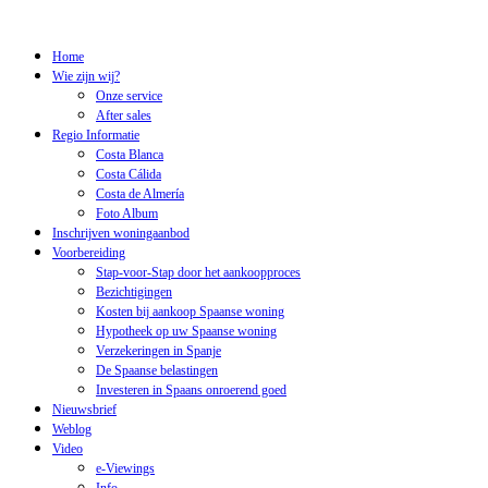
Home
Wie zijn wij?
Onze service
After sales
Regio Informatie
Costa Blanca
Costa Cálida
Costa de Almería
Foto Album
Inschrijven woningaanbod
Voorbereiding
Stap-voor-Stap door het aankoopproces
Bezichtigingen
Kosten bij aankoop Spaanse woning
Hypotheek op uw Spaanse woning
Verzekeringen in Spanje
De Spaanse belastingen
Investeren in Spaans onroerend goed
Nieuwsbrief
Weblog
Video
e-Viewings