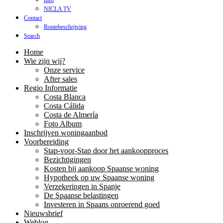
Info
NICLA TV
Contact
Routebeschrijving
Search
Home
Wie zijn wij?
Onze service
After sales
Regio Informatie
Costa Blanca
Costa Cálida
Costa de Almería
Foto Album
Inschrijven woningaanbod
Voorbereiding
Stap-voor-Stap door het aankoopproces
Bezichtigingen
Kosten bij aankoop Spaanse woning
Hypotheek op uw Spaanse woning
Verzekeringen in Spanje
De Spaanse belastingen
Investeren in Spaans onroerend goed
Nieuwsbrief
Weblog