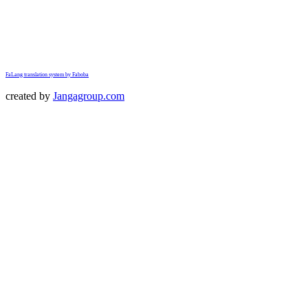
FaLang translation system by Faboba
created by
Jangagroup.com