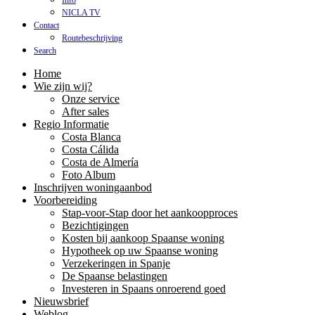
Info
NICLA TV
Contact
Routebeschrijving
Search
Home
Wie zijn wij?
Onze service
After sales
Regio Informatie
Costa Blanca
Costa Cálida
Costa de Almería
Foto Album
Inschrijven woningaanbod
Voorbereiding
Stap-voor-Stap door het aankoopproces
Bezichtigingen
Kosten bij aankoop Spaanse woning
Hypotheek op uw Spaanse woning
Verzekeringen in Spanje
De Spaanse belastingen
Investeren in Spaans onroerend goed
Nieuwsbrief
Weblog