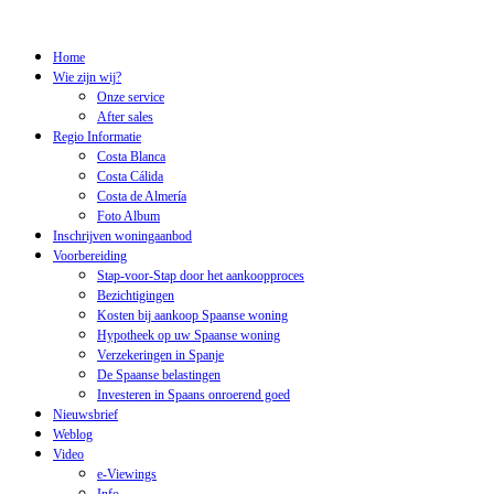
Home
Wie zijn wij?
Onze service
After sales
Regio Informatie
Costa Blanca
Costa Cálida
Costa de Almería
Foto Album
Inschrijven woningaanbod
Voorbereiding
Stap-voor-Stap door het aankoopproces
Bezichtigingen
Kosten bij aankoop Spaanse woning
Hypotheek op uw Spaanse woning
Verzekeringen in Spanje
De Spaanse belastingen
Investeren in Spaans onroerend goed
Nieuwsbrief
Weblog
Video
e-Viewings