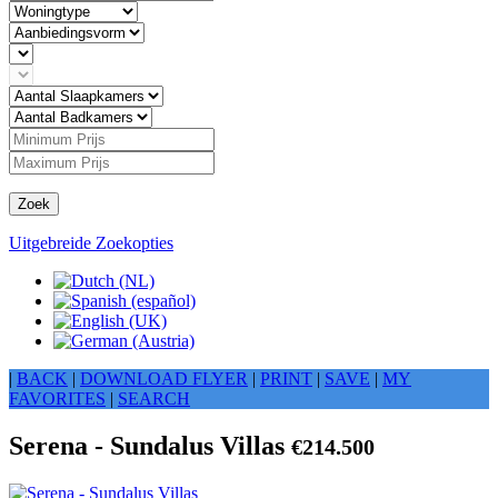
Zoek
Uitgebreide Zoekopties
|
BACK
|
DOWNLOAD FLYER
|
PRINT
|
SAVE
|
MY
FAVORITES
|
SEARCH
Serena - Sundalus Villas
€214.500