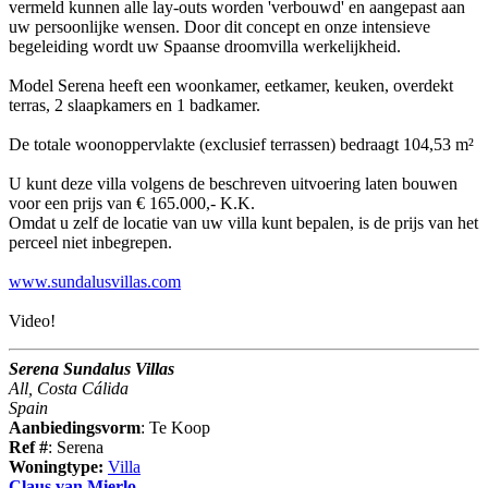
vermeld kunnen alle lay-outs worden 'verbouwd' en aangepast aan
uw persoonlijke wensen. Door dit concept en onze intensieve
begeleiding wordt uw Spaanse droomvilla werkelijkheid.
Model Serena heeft een woonkamer, eetkamer, keuken, overdekt
terras, 2 slaapkamers en 1 badkamer.
De totale woonoppervlakte (exclusief terrassen) bedraagt 104,53 m²
U kunt deze villa volgens de beschreven uitvoering laten bouwen
voor een prijs van € 165.000,- K.K.
Omdat u zelf de locatie van uw villa kunt bepalen, is de prijs van het
perceel niet inbegrepen.
www.sundalusvillas.com
Video!
Serena Sundalus Villas
All, Costa Cálida
Spain
Aanbiedingsvorm
: Te Koop
Ref #
: Serena
Woningtype:
Villa
Claus van Mierlo