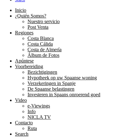
Search
Inicio
¿Quién Somos?
Nuestro servicio
Post Venta
Regiones
Costa Blanca
Costa Cálida
Costa de Almería
Álbum de Fotos
Apúntese
Voorbereiding
Bezichtigingen
Hypotheek op uw Spaanse woning
Verzekeringen in Spanje
De Spaanse belastingen
Investeren in Spaans onroerend goed
Video
e-Viewings
Info
NICLA TV
Contacto
Ruta
Search