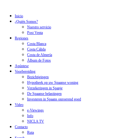
Inicio
¿Quién Somos?
Nuestro servicio
Post Venta
Regiones
Costa Blanca
Costa Cálida
Costa de Almería
Álbum de Fotos
Apúntese
Voorbereiding
Bezichtigingen
Hypotheek op uw Spaanse woning
Verzekeringen in Spanje
De Spaanse belastingen
Investeren in Spaans onroerend goed
Video
e-Viewings
Info
NICLA TV
Contacto
Ruta