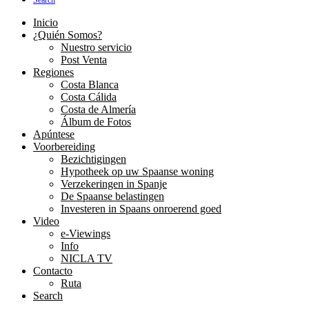
Search
Inicio
¿Quién Somos?
Nuestro servicio
Post Venta
Regiones
Costa Blanca
Costa Cálida
Costa de Almería
Álbum de Fotos
Apúntese
Voorbereiding
Bezichtigingen
Hypotheek op uw Spaanse woning
Verzekeringen in Spanje
De Spaanse belastingen
Investeren in Spaans onroerend goed
Video
e-Viewings
Info
NICLA TV
Contacto
Ruta
Search