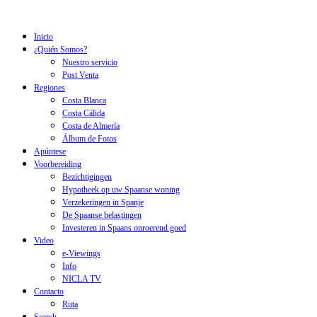
Inicio
¿Quién Somos?
Nuestro servicio
Post Venta
Regiones
Costa Blanca
Costa Cálida
Costa de Almería
Álbum de Fotos
Apúntese
Voorbereiding
Bezichtigingen
Hypotheek op uw Spaanse woning
Verzekeringen in Spanje
De Spaanse belastingen
Investeren in Spaans onroerend goed
Video
e-Viewings
Info
NICLA TV
Contacto
Ruta