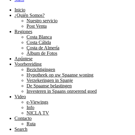
Search
Inicio
¿Quién Somos?
Nuestro servicio
Post Venta
Regiones
Costa Blanca
Costa Cálida
Costa de Almería
Álbum de Fotos
Apúntese
Voorbereiding
Bezichtigingen
Hypotheek op uw Spaanse woning
Verzekeringen in Spanje
De Spaanse belastingen
Investeren in Spaans onroerend goed
Video
e-Viewings
Info
NICLA TV
Contacto
Ruta
Search