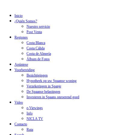
Inicio
¿Quién Somos?
Nuestro servicio
Post Venta
Regiones
Costa Blanca
Costa Cálida
Costa de Almería
Álbum de Fotos
Apúntese
Voorbereiding
Bezichtigingen
Hypotheek op uw Spaanse woning
Verzekeringen in Spanje
De Spaanse belastingen
Investeren in Spaans onroerend goed
Video
e-Viewings
Info
NICLA TV
Contacto
Ruta