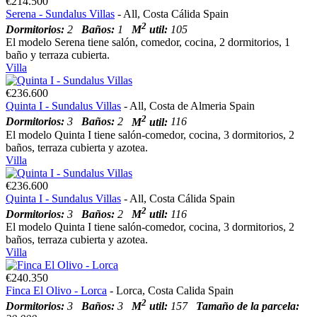
€214.500
Serena - Sundalus Villas
- All, Costa Cálida Spain
2
Dormitorios:
2
Baños:
1
M
util:
105
El modelo Serena tiene salón, comedor, cocina, 2 dormitorios, 1
baño y terraza cubierta.
Villa
€236.600
Quinta I - Sundalus Villas
- All, Costa de Almeria Spain
2
Dormitorios:
3
Baños:
2
M
util:
116
El modelo Quinta I tiene salón-comedor, cocina, 3 dormitorios, 2
baños, terraza cubierta y azotea.
Villa
€236.600
Quinta I - Sundalus Villas
- All, Costa Cálida Spain
2
Dormitorios:
3
Baños:
2
M
util:
116
El modelo Quinta I tiene salón-comedor, cocina, 3 dormitorios, 2
baños, terraza cubierta y azotea.
Villa
€240.350
Finca El Olivo - Lorca
- Lorca, Costa Calida Spain
2
Dormitorios:
3
Baños:
3
M
util:
157
Tamaño de la parcela: