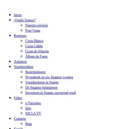
Inicio
¿Quién Somos?
Nuestro servicio
Post Venta
Regiones
Costa Blanca
Costa Cálida
Costa de Almería
Álbum de Fotos
Apúntese
Voorbereiding
Bezichtigingen
Hypotheek op uw Spaanse woning
Verzekeringen in Spanje
De Spaanse belastingen
Investeren in Spaans onroerend goed
Video
e-Viewings
Info
NICLA TV
Contacto
Ruta