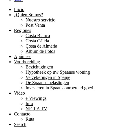
Search
Inicio
¿Quién Somos?
Nuestro servicio
Post Venta
Regiones
Costa Blanca
Costa Cálida
Costa de Almería
Álbum de Fotos
Apúntese
Voorbereiding
Bezichtigingen
Hypotheek op uw Spaanse woning
Verzekeringen in Spanje
De Spaanse belastingen
Investeren in Spaans onroerend goed
Video
e-Viewings
Info
NICLA TV
Contacto
Ruta
Search