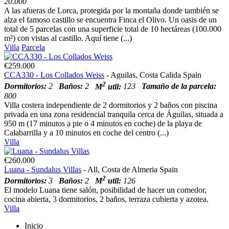
20.000
A las afueras de Lorca, protegida por la montaña donde también se
alza el famoso castillo se encuentra Finca el Olivo. Un oasis de un
total de 5 parcelas con una superficie total de 10 hectáreas (100.000
m²) con vistas al castillo. Aquí tiene (...)
Villa
Parcela
€259.000
CCA330 - Los Collados Weiss
- Aguilas, Costa Calida Spain
2
Dormitorios:
2
Baños:
2
M
util:
123
Tamaño de la parcela:
800
Villa costera independiente de 2 dormitorios y 2 baños con piscina
privada en una zona residencial tranquila cerca de Águilas, situada a
950 m (17 minutos a pie o 4 minutos en coche) de la playa de
Calabarrilla y a 10 minutos en coche del centro (...)
Villa
€260.000
Luana - Sundalus Villas
- All, Costa de Almeria Spain
2
Dormitorios:
3
Baños:
2
M
util:
126
El modelo Luana tiene salón, posibilidad de hacer un comedor,
cocina abierta, 3 dormitorios, 2 baños, terraza cubierta y azotea.
Villa
Inicio