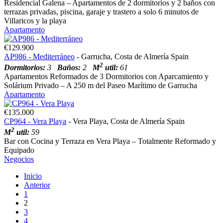
Residencial Galena – Apartamentos de 2 dormitorios y 2 baños con
terrazas privadas, piscina, garaje y trastero a solo 6 minutos de
Villaricos y la playa
Apartamento
€129.900
AP986 - Mediterráneo
- Garrucha, Costa de Almería Spain
2
Dormitorios:
3
Baños:
2
M
util:
61
Apartamentos Reformados de 3 Dormitorios con Aparcamiento y
Solárium Privado – A 250 m del Paseo Marítimo de Garrucha
Apartamento
€135.000
CP964 - Vera Playa
- Vera Playa, Costa de Almería Spain
2
M
util:
59
Bar con Cocina y Terraza en Vera Playa – Totalmente Reformado y
Equipado
Negocios
Inicio
Anterior
1
2
3
4