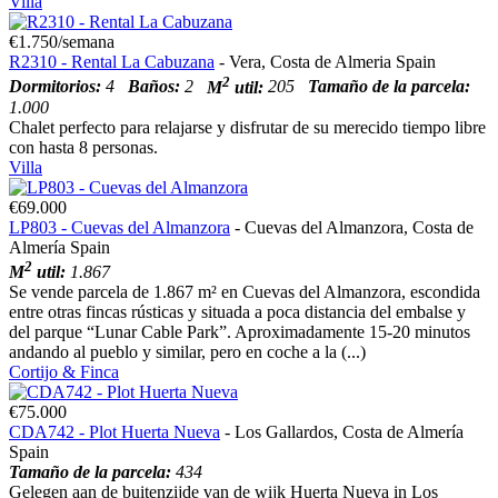
Villa
€1.750/semana
R2310 - Rental La Cabuzana
- Vera, Costa de Almeria Spain
2
Dormitorios:
4
Baños:
2
M
util:
205
Tamaño de la parcela:
1.000
Chalet perfecto para relajarse y disfrutar de su merecido tiempo libre
con hasta 8 personas.
Villa
€69.000
LP803 - Cuevas del Almanzora
- Cuevas del Almanzora, Costa de
Almería Spain
2
M
util:
1.867
Se vende parcela de 1.867 m² en Cuevas del Almanzora, escondida
entre otras fincas rústicas y situada a poca distancia del embalse y
del parque “Lunar Cable Park”. Aproximadamente 15-20 minutos
andando al pueblo y similar, pero en coche a la (...)
Cortijo & Finca
€75.000
CDA742 - Plot Huerta Nueva
- Los Gallardos, Costa de Almería
Spain
Tamaño de la parcela:
434
Gelegen aan de buitenzijde van de wijk Huerta Nueva in Los