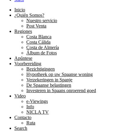
Search
Inicio
¿Quién Somos?
Nuestro servicio
Post Venta
Regiones
Costa Blanca
Costa Cálida
Costa de Almería
Álbum de Fotos
Apúntese
Voorbereiding
Bezichtigingen
Hypotheek op uw Spaanse woning
Verzekeringen in Spanje
De Spaanse belastingen
Investeren in Spaans onroerend goed
Video
e-Viewings
Info
NICLA TV
Contacto
Ruta
Search