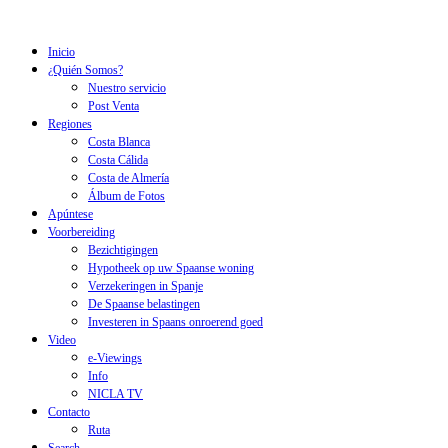
Inicio
¿Quién Somos?
Nuestro servicio
Post Venta
Regiones
Costa Blanca
Costa Cálida
Costa de Almería
Álbum de Fotos
Apúntese
Voorbereiding
Bezichtigingen
Hypotheek op uw Spaanse woning
Verzekeringen in Spanje
De Spaanse belastingen
Investeren in Spaans onroerend goed
Video
e-Viewings
Info
NICLA TV
Contacto
Ruta