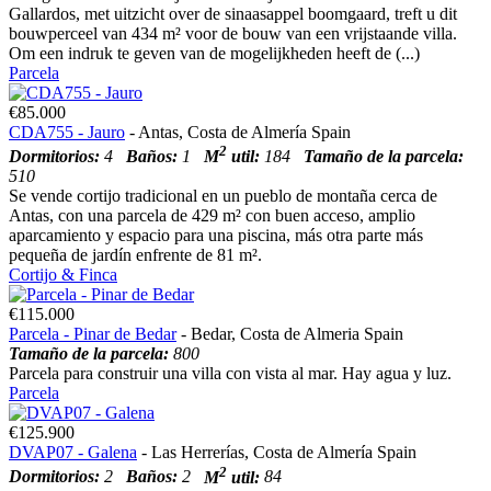
Gallardos, met uitzicht over de sinaasappel boomgaard, treft u dit
bouwperceel van 434 m² voor de bouw van een vrijstaande villa.
Om een indruk te geven van de mogelijkheden heeft de (...)
Parcela
€85.000
CDA755 - Jauro
- Antas, Costa de Almería Spain
2
Dormitorios:
4
Baños:
1
M
util:
184
Tamaño de la parcela:
510
Se vende cortijo tradicional en un pueblo de montaña cerca de
Antas, con una parcela de 429 m² con buen acceso, amplio
aparcamiento y espacio para una piscina, más otra parte más
pequeña de jardín enfrente de 81 m².
Cortijo & Finca
€115.000
Parcela - Pinar de Bedar
- Bedar, Costa de Almeria Spain
Tamaño de la parcela:
800
Parcela para construir una villa con vista al mar. Hay agua y luz.
Parcela
€125.900
DVAP07 - Galena
- Las Herrerías, Costa de Almería Spain
2
Dormitorios:
2
Baños:
2
M
util:
84