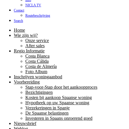
Info
NICLA TV
Contact
Routebeschrijving
Search
Home
Wie zijn wij?
Onze service
After sales
Regio Informatie
Costa Blanca
Costa Cálida
Costa de Almería
Foto Album
Inschrijven woningaanbod
Voorbereiding
Stap-voor-Stap door het aankoopproces
Bezichtigingen
Kosten bij aankoop Spaanse woning
Hypotheek op uw Spaanse woning
Verzekeringen in Spanje
De Spaanse belastingen
Investeren in Spaans onroerend goed
Nieuwsbrief
Weblog