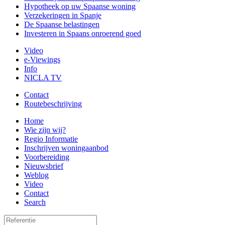
Hypotheek op uw Spaanse woning
Verzekeringen in Spanje
De Spaanse belastingen
Investeren in Spaans onroerend goed
Video
e-Viewings
Info
NICLA TV
Contact
Routebeschrijving
Home
Wie zijn wij?
Regio Informatie
Inschrijven woningaanbod
Voorbereiding
Nieuwsbrief
Weblog
Video
Contact
Search