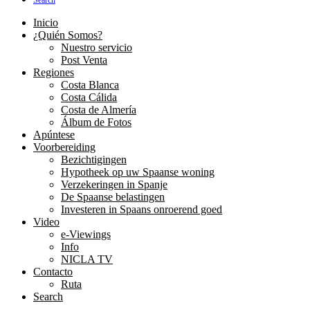
Search
Inicio
¿Quién Somos?
Nuestro servicio
Post Venta
Regiones
Costa Blanca
Costa Cálida
Costa de Almería
Álbum de Fotos
Apúntese
Voorbereiding
Bezichtigingen
Hypotheek op uw Spaanse woning
Verzekeringen in Spanje
De Spaanse belastingen
Investeren in Spaans onroerend goed
Video
e-Viewings
Info
NICLA TV
Contacto
Ruta
Search