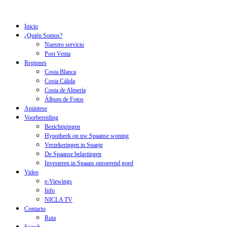
Inicio
¿Quién Somos?
Nuestro servicio
Post Venta
Regiones
Costa Blanca
Costa Cálida
Costa de Almería
Álbum de Fotos
Apúntese
Voorbereiding
Bezichtigingen
Hypotheek op uw Spaanse woning
Verzekeringen in Spanje
De Spaanse belastingen
Investeren in Spaans onroerend goed
Video
e-Viewings
Info
NICLA TV
Contacto
Ruta