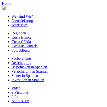
Home
Wer sind Wir?
Dienstleistung
After sales
Regionen
Costa Blanca
Costa Cálida
Costa de Almería
Foto Album
Vorbereitung
Besichtigung
Hypotheken in Spanien
Versicherung in Spanien
Steuer in Spanien
Investition in Spanien
Video
e-Viewings
Info
NICLA TV