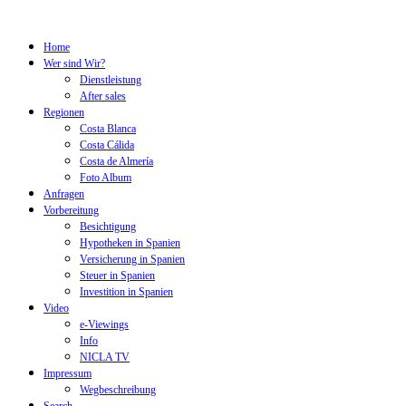
Home
Wer sind Wir?
Dienstleistung
After sales
Regionen
Costa Blanca
Costa Cálida
Costa de Almería
Foto Album
Anfragen
Vorbereitung
Besichtigung
Hypotheken in Spanien
Versicherung in Spanien
Steuer in Spanien
Investition in Spanien
Video
e-Viewings
Info
NICLA TV
Impressum
Wegbeschreibung