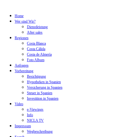
Home
Wer sind Wir?
Dienstleistung
After sales
Regionen
Costa Blanca
Costa Cálida
Costa de Almería
Foto Album
Anfragen
Vorbereitung
Besichtigung
Hypotheken in Spanien
Versicherung in Spanien
Steuer in Spanien
Investition in Spanien
Video
e-Viewings
Info
NICLA TV
Impressum
Wegbeschreibung