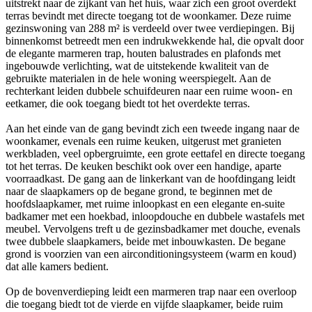
uitstrekt naar de zijkant van het huis, waar zich een groot overdekt
terras bevindt met directe toegang tot de woonkamer. Deze ruime
gezinswoning van 288 m² is verdeeld over twee verdiepingen. Bij
binnenkomst betreedt men een indrukwekkende hal, die opvalt door
de elegante marmeren trap, houten balustrades en plafonds met
ingebouwde verlichting, wat de uitstekende kwaliteit van de
gebruikte materialen in de hele woning weerspiegelt. Aan de
rechterkant leiden dubbele schuifdeuren naar een ruime woon- en
eetkamer, die ook toegang biedt tot het overdekte terras.
Aan het einde van de gang bevindt zich een tweede ingang naar de
woonkamer, evenals een ruime keuken, uitgerust met granieten
werkbladen, veel opbergruimte, een grote eettafel en directe toegang
tot het terras. De keuken beschikt ook over een handige, aparte
voorraadkast. De gang aan de linkerkant van de hoofdingang leidt
naar de slaapkamers op de begane grond, te beginnen met de
hoofdslaapkamer, met ruime inloopkast en een elegante en-suite
badkamer met een hoekbad, inloopdouche en dubbele wastafels met
meubel. Vervolgens treft u de gezinsbadkamer met douche, evenals
twee dubbele slaapkamers, beide met inbouwkasten. De begane
grond is voorzien van een airconditioningsysteem (warm en koud)
dat alle kamers bedient.
Op de bovenverdieping leidt een marmeren trap naar een overloop
die toegang biedt tot de vierde en vijfde slaapkamer, beide ruim