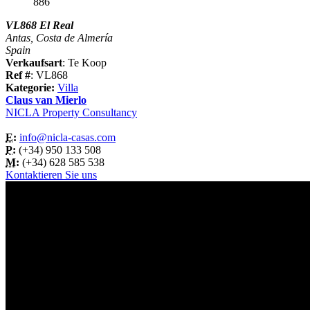
886
VL868 El Real
Antas, Costa de Almería
Spain
Verkaufsart
: Te Koop
Ref #
: VL868
Kategorie:
Villa
Claus van Mierlo
NICLA Property Consultancy
E:
info@nicla-casas.com
P:
(+34) 950 133 508
M:
(+34) 628 585 538
Kontaktieren Sie uns